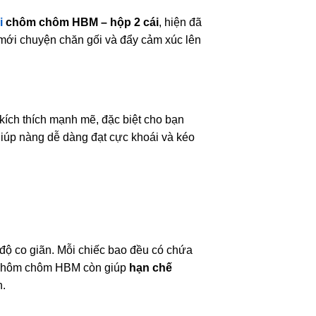
i
chôm chôm HBM – hộp 2 cái
, hiện đã
 mới chuyện chăn gối và đẩy cảm xúc lên
kích thích mạnh mẽ, đặc biệt cho bạn
giúp nàng dễ dàng đạt cực khoái và kéo
 độ co giãn. Mỗi chiếc bao đều có chứa
gai chôm chôm HBM còn giúp
hạn chế
n.