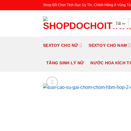
Chuyển
Shop Đồ Chơi Tình Dục Uy Tín, Chính Hãng ở Vũng Tà
đến
nội
S
dung
fo
SEXTOY CHO NỮ
SEXTOY CHO NAM
TĂNG SINH LÝ NỮ
NƯỚC HOA KÍCH T