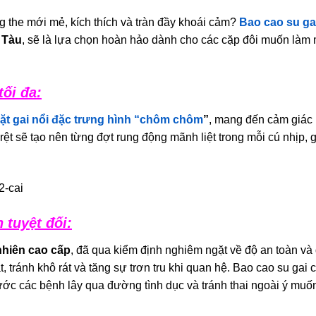
g the mới mẻ, kích thích và tràn đầy khoái cảm?
Bao cao su ga
 Tàu
, sẽ là lựa chọn hoàn hảo dành cho các cặp đôi muốn làm
tối đa:
ặt gai nổi đặc trưng hình “chôm chôm
”
, mang đến cảm giác 
t sẽ tạo nên từng đợt rung động mãnh liệt trong mỗi cú nhịp, 
 tuyệt đối:
nhiên cao cấp
, đã qua kiểm định nghiêm ngặt về độ an toàn và
t, tránh khô rát và tăng sự trơn tru khi quan hệ. Bao cao su 
rước các bệnh lây qua đường tình dục và tránh thai ngoài ý muố