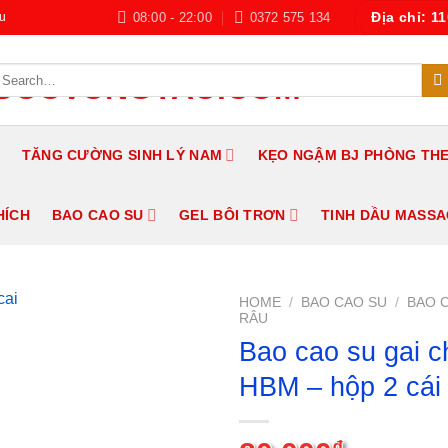
08:00 - 22:00
0372 575 134
u
Địa chỉ: 1
earch
r:
TĂNG CƯỜNG SINH LÝ NAM
KẸO NGẬM BJ PHÒNG TH
HÍCH
BAO CAO SU
GEL BÔI TRƠN
TINH DẦU MASS
HOME
/
BAO CAO SU
/
BAO C
RÂU
Bao cao su gai 
HBM – hộp 2 cái