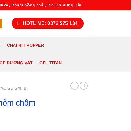
10/2A, Phạm hồng thái, P.7, Tp.Vũng Tàu
HOTLINE: 0372 575 134
E
CHAI HÍT POPPER
AGE DƯƠNG VẬT
GEL TITAN
AO SU GAI, BI,
chôm chôm