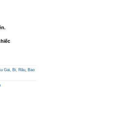
ên.
chiếc
u Gai, Bi, Râu
,
Bao
u