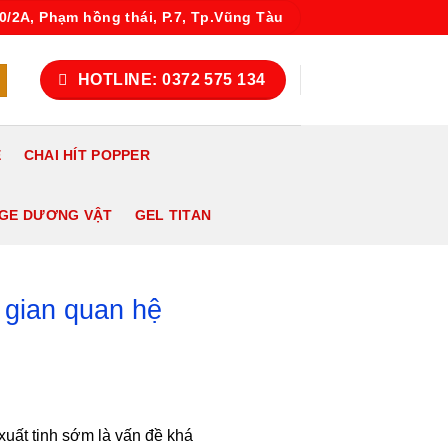
10/2A, Phạm hồng thái, P.7, Tp.Vũng Tàu
HOTLINE: 0372 575 134
E
CHAI HÍT POPPER
AGE DƯƠNG VẬT
GEL TITAN
 gian quan hệ
xuất tinh sớm là vấn đề khá