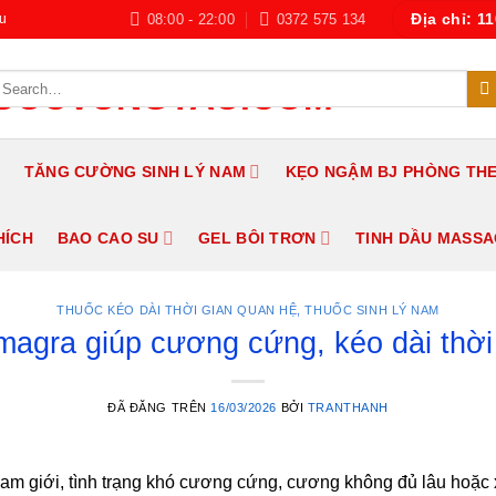
08:00 - 22:00
0372 575 134
u
Địa chỉ: 1
earch
r:
TĂNG CƯỜNG SINH LÝ NAM
KẸO NGẬM BJ PHÒNG TH
HÍCH
BAO CAO SU
GEL BÔI TRƠN
TINH DẦU MASS
THUỐC KÉO DÀI THỜI GIAN QUAN HỆ
,
THUỐC SINH LÝ NAM
magra giúp cương cứng, kéo dài thời
ĐÃ ĐĂNG TRÊN
16/03/2026
BỞI
TRANTHANH
nam giới, tình trạng khó cương cứng, cương không đủ lâu hoặc 