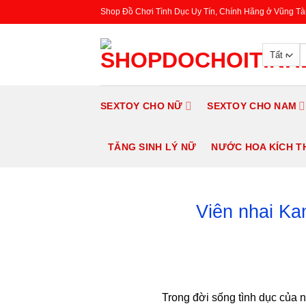
Chuyển
Shop Đồ Chơi Tình Dục Uy Tín, Chính Hãng ở Vũng Tà
đến
nội
S
dung
fo
SEXTOY CHO NỮ
SEXTOY CHO NAM
TĂNG SINH LÝ NỮ
NƯỚC HOA KÍCH T
Viên nhai Ka
Trong đời sống tình dục của 