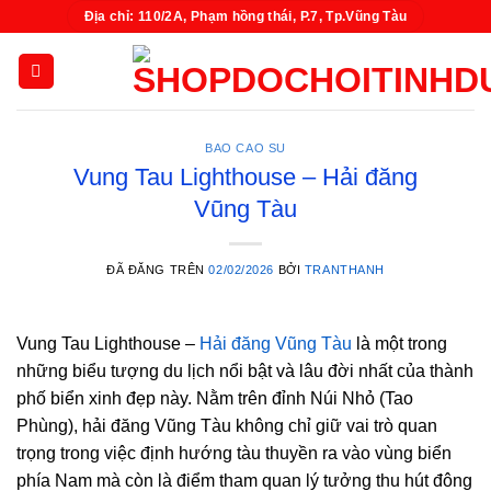
Chuyển
Địa chỉ: 110/2A, Phạm hồng thái, P.7, Tp.Vũng Tàu
đến
nội
dung
BAO CAO SU
Vung Tau Lighthouse – Hải đăng
Vũng Tàu
ĐÃ ĐĂNG TRÊN
02/02/2026
BỞI
TRANTHANH
Vung Tau Lighthouse –
Hải đăng Vũng Tàu
là một trong
những biểu tượng du lịch nổi bật và lâu đời nhất của thành
phố biển xinh đẹp này. Nằm trên đỉnh Núi Nhỏ (Tao
Phùng), hải đăng Vũng Tàu không chỉ giữ vai trò quan
trọng trong việc định hướng tàu thuyền ra vào vùng biển
phía Nam mà còn là điểm tham quan lý tưởng thu hút đông