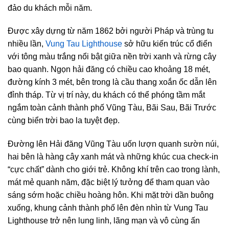
đảo du khách mỗi năm.
Được xây dựng từ năm 1862 bởi người Pháp và trùng tu
nhiều lần,
Vung Tau Lighthouse
sở hữu kiến trúc cổ điển
với tông màu trắng nổi bật giữa nền trời xanh và rừng cây
bao quanh. Ngọn hải đăng có chiều cao khoảng 18 mét,
đường kính 3 mét, bên trong là cầu thang xoắn ốc dẫn lên
đỉnh tháp. Từ vị trí này, du khách có thể phóng tầm mắt
ngắm toàn cảnh thành phố Vũng Tàu, Bãi Sau, Bãi Trước
cùng biển trời bao la tuyệt đẹp.
Đường lên Hải đăng Vũng Tàu uốn lượn quanh sườn núi,
hai bên là hàng cây xanh mát và những khúc cua check-in
“cực chất” dành cho giới trẻ. Không khí trên cao trong lành,
mát mẻ quanh năm, đặc biệt lý tưởng để tham quan vào
sáng sớm hoặc chiều hoàng hôn. Khi mặt trời dần buông
xuống, khung cảnh thành phố lên đèn nhìn từ Vung Tau
Lighthouse trở nên lung linh, lãng mạn và vô cùng ấn